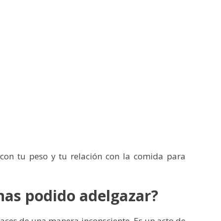
 con tu peso y tu relación con la comida para
has podido adelgazar?
aces de una manera inconsciente. Es un acto de