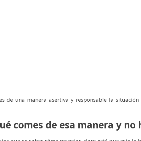
es de una manera asertiva y responsable la situación
qué comes de esa manera y no 
os que no sabes cómo manejar, claro está que esto lo h