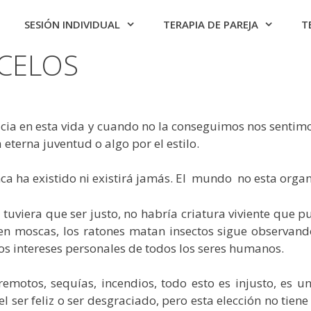
SESIÓN INDIVIDUAL
TERAPIA DE PAREJA
T
 CELOS
icia en esta vida y cuando no la conseguimos nos sentimo
eterna juventud o algo por el estilo.
unca ha existido ni existirá jamás. El mundo no esta org
uviera que ser justo, no habría criatura viviente que pud
en moscas, los ratones matan insectos sigue observand
los intereses personales de todos los seres humanos.
remotos, sequías, incendios, todo esto es injusto, es 
l ser feliz o ser desgraciado, pero esta elección no tiene