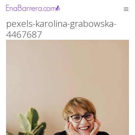
Saltar
al
contenido
pexels-karolina-grabowska-
Men
4467687