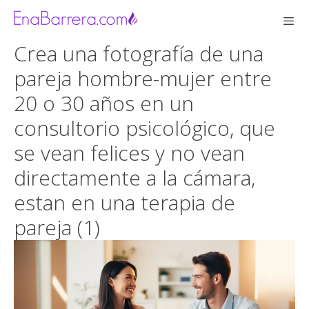
Saltar
al
contenido
Crea una fotografía de una
Men
pareja hombre-mujer entre
20 o 30 años en un
consultorio psicológico, que
se vean felices y no vean
directamente a la cámara,
estan en una terapia de
pareja (1)