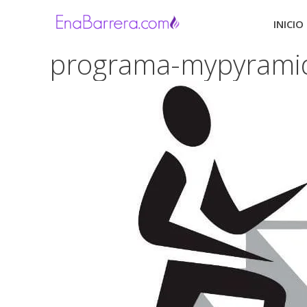
Saltar
al
INICIO
contenido
programa-mypyrami